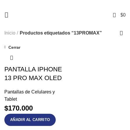
+56 9 3741 1901
Mall Mirage – Piso 1, Local #104 – Temuco.
13PROMAX
0
$
0
Inicio
Productos etiquetados “13PROMAX”
Cerrar
PANTALLA IPHONE
13 PRO MAX OLED
Pantallas de Celulares y
Tablet
$
170.000
AÑADIR AL CARRITO