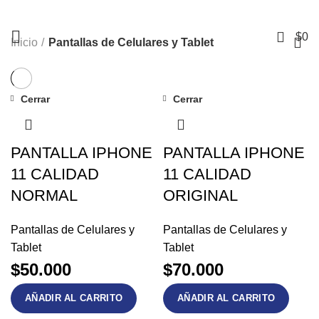
+56 9 3741 1901
Pantallas de Celulares y Tablet
Mall Mirage – Piso 1, Local #104 – Temuco.
0
$
0
Inicio
Pantallas de Celulares y Tablet
Cerrar
Cerrar
PANTALLA IPHONE
PANTALLA IPHONE
11 CALIDAD
11 CALIDAD
NORMAL
ORIGINAL
Pantallas de Celulares y
Pantallas de Celulares y
Tablet
Tablet
$
50.000
$
70.000
AÑADIR AL CARRITO
AÑADIR AL CARRITO