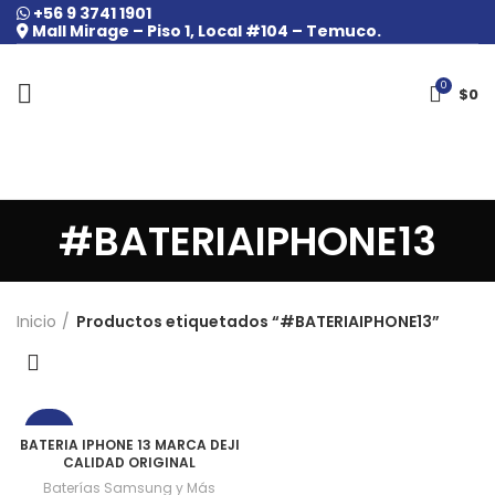
+56 9 3741 1901
Mall Mirage – Piso 1, Local #104 – Temuco.
0
$
0
#BATERIAIPHONE13
Inicio
Productos etiquetados “#BATERIAIPHONE13”
-20%
BATERIA IPHONE 13 MARCA DEJI
CALIDAD ORIGINAL
Baterías Samsung y Más