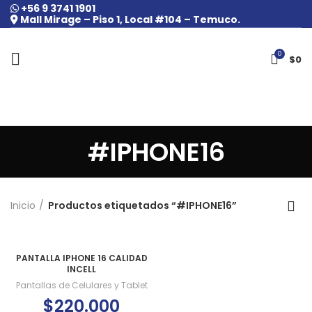
+56 9 3741 1901
Mall Mirage – Piso 1, Local #104 – Temuco.
0
$
0
#IPHONE16
Inicio
Productos etiquetados “#IPHONE16”
PANTALLA IPHONE 16 CALIDAD
INCELL
Pantallas de Celulares y Tablet
$
220.000