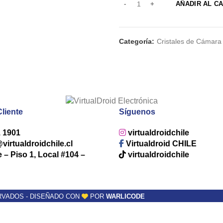
AÑADIR AL C
Categoría:
Cristales de Cámara
Cliente
Síguenos
1 1901
virtualdroidchile
irtualdroidchile.cl
Virtualdroid CHILE
e – Piso 1, Local #104 –
virtualdroidchile
VADOS - DISEÑADO CON
POR
WARLICODE