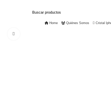
+56 9 3741 1901
Mall Mirage – Piso 1, Local #104 – Tem
Home
Quiénes Somos
Cristal Iph
Click to enlarge