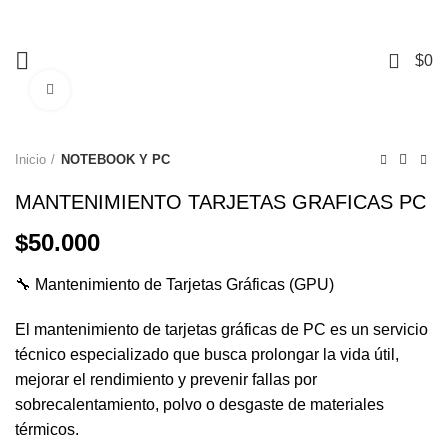
+56 9 3741 1901
Mall Mirage – Piso 1, Local #104 – Temuco.
0
$
0
Click to enlarge
Inicio
NOTEBOOK Y PC
MANTENIMIENTO TARJETAS GRAFICAS PC
$
50.000
🔧 Mantenimiento de Tarjetas Gráficas (GPU)
El mantenimiento de tarjetas gráficas de PC es un servicio
técnico especializado que busca prolongar la vida útil,
mejorar el rendimiento y prevenir fallas por
sobrecalentamiento, polvo o desgaste de materiales
térmicos.