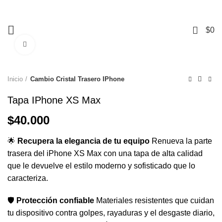
+56 9 3741 1901
Mall Mirage – Piso 1, Local #104 – Temuco.
0
$
0
Click to enlarge
Inicio
Cambio Cristal Trasero IPhone
Tapa IPhone XS Max
$
40.000
🌟
Recupera la elegancia de tu equipo
Renueva la parte
trasera del iPhone XS Max con una tapa de alta calidad
que le devuelve el estilo moderno y sofisticado que lo
caracteriza.
🛡️
Protección confiable
Materiales resistentes que cuidan
tu dispositivo contra golpes, rayaduras y el desgaste diario,