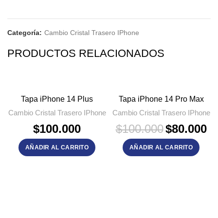
Categoría:
Cambio Cristal Trasero IPhone
PRODUCTOS RELACIONADOS
-20%
Tapa iPhone 14 Plus
Tapa iPhone 14 Pro Max
Cambio Cristal Trasero IPhone
Cambio Cristal Trasero IPhone
El
El
$
100.000
$
100.000
$
80.000
precio
pre
original
act
AÑADIR AL CARRITO
AÑADIR AL CARRITO
era:
es:
$100.000.
$80