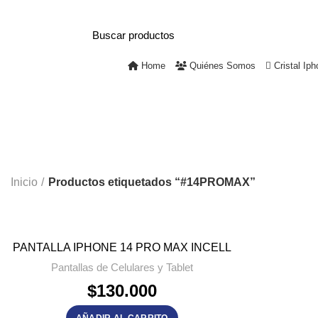
+56 9 3741 1901
Mall Mirage – Piso 1, Local #104 – Tem
Home
Quiénes Somos
Cristal Iph
Inicio
Productos etiquetados “#14PROMAX”
PANTALLA IPHONE 14 PRO MAX INCELL
Pantallas de Celulares y Tablet
$
130.000
AÑADIR AL CARRITO