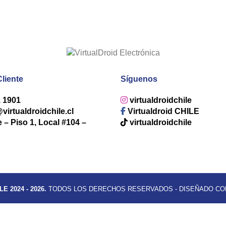
Cliente
Síguenos
1 1901
virtualdroidchile
irtualdroidchile.cl
Virtualdroid CHILE
e – Piso 1, Local #104 –
virtualdroidchile
E 2024 - 2026.
TODOS LOS DERECHOS RESERVADOS - DISEÑADO C