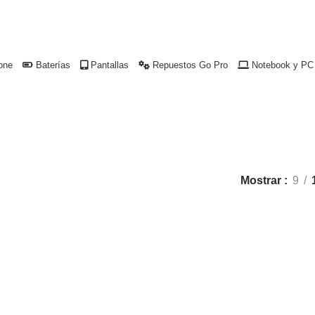
uco.
#14PROMAX
one
Baterías
Pantallas
Repuestos Go Pro
Notebook y PC
Mostrar
9