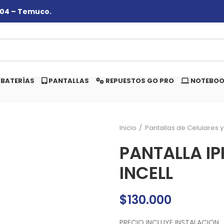
#104 – Temuco.
BATERÍAS
PANTALLAS
REPUESTOS GO PRO
NOTEBOO
Inicio
Pantallas de Celulares y
PANTALLA I
INCELL
$
130.000
PRECIO INCLUYE INSTALACION