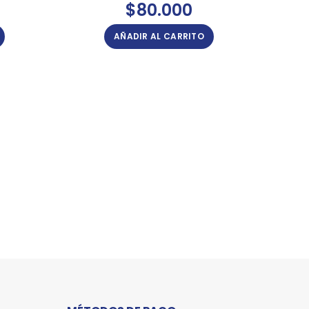
$
80.000
AÑADIR AL CARRITO
PANTA
Pa