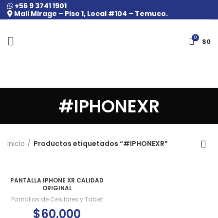
+56 9 3741 1901
Mall Mirage – Piso 1, Local #104 – Temuco.
0
$
0
#IPHONEXR
Inicio
Productos etiquetados “#IPHONEXR”
PANTALLA IPHONE XR CALIDAD
ORIGINAL
Pantallas de Celulares y Tablet
$
60.000