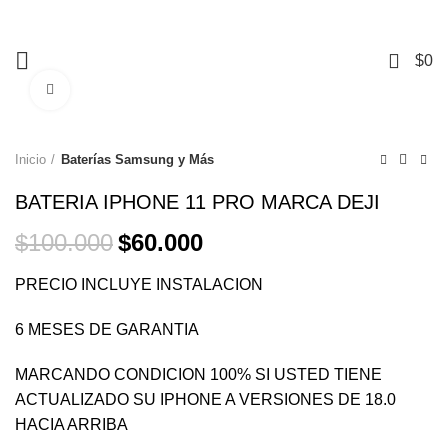
+56 9 3741 1901
Mall Mirage – Piso 1, Local #104 – Temuco.
0
$
0
Click to enlarge
-40%
Inicio
Baterías Samsung y Más
BATERIA IPHONE 11 PRO MARCA DEJI
El
El
$
100.000
$
60.000
precio
precio
original
actual
PRECIO INCLUYE INSTALACION
era:
es:
$100.000.
$60.000.
6 MESES DE GARANTIA
MARCANDO CONDICION 100% SI USTED TIENE
ACTUALIZADO SU IPHONE A VERSIONES DE 18.0
HACIA ARRIBA