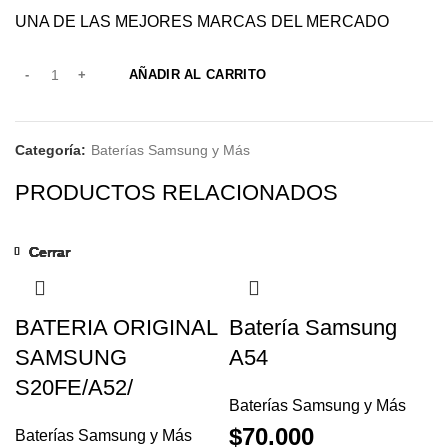
UNA DE LAS MEJORES MARCAS DEL MERCADO
AÑADIR AL CARRITO
Categoría:
Baterías Samsung y Más
PRODUCTOS RELACIONADOS
Cerrar
Cerrar
Cerrar
Cerrar
Cerrar
Cerrar
Cerrar
Cerrar
-43%
-25%
-20%
BATERIA ORIGINAL
Batería Samsung
SAMSUNG
A54
S20FE/A52/
Baterías Samsung y Más
$
70.000
Baterías Samsung y Más