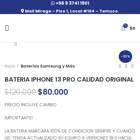
+56 9 3741 1901
Mall Mirage – Piso 1, Local #104 – Temuco.
0
$
0
Click to enlarge
-33%
Inicio
Baterías Samsung y Más
BATERIA IPHONE 13 PRO CALIDAD ORIGINAL
$
120.000
El
$
80.000
El
precio
precio
original
actual
PRECIO INCLUYE CAMBIO
era:
es:
$120.000.
$80.000.
IMPORTANTE!
LA BATERIA MARCARA 100% DE CONDICION SIEMPRE Y CUANDO
UD TENGA ACTUALIZADO SU EQUIPO A VERSIONES 18.0 HACIA