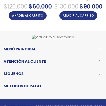
El
El
El
El
$
120.000
$
60.000
$
130.000
$
90.000
precio
precio
precio
pr
original
actual
original
ac
AÑADIR AL CARRITO
AÑADIR AL CARRITO
era:
es:
era:
es
$120.000.
$60.000.
$130.000.
$9
MENÚ PRINCIPAL
ATENCIÓN AL CLIENTE
SÍGUENOS
MÉTODOS DE PAGO