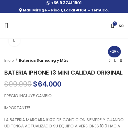
+56 9 3741 1901
Mall Mirage – Piso 1, Local #104 – Temuco.
0
$
0
Click to enlarge
-29%
Inicio
Baterías Samsung y Más
BATERIA IPHONE 13 MINI CALIDAD ORIGINAL
$
90.000
El
$
64.000
El
precio
precio
original
actual
PRECIO INCLUYE CAMBIO
era:
es:
$90.000.
$64.000.
IMPORTANTE!
LA BATERIA MARCARA 100% DE CONDICION SIEMPRE Y CUANDO
UD TENGA ACTUALIZADO SU EQUIPO A VERSIONES 18.0 HACIA