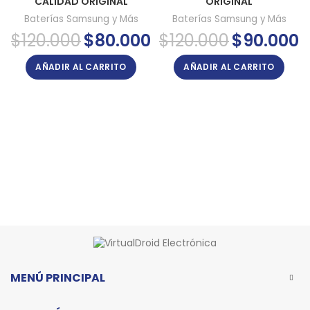
CALIDAD ORIGINAL
ORIGINAL
Baterías Samsung y Más
Baterías Samsung y Más
El
El
El
El
$
120.000
$
80.000
$
120.000
$
90.000
precio
precio
precio
pr
original
actual
original
ac
AÑADIR AL CARRITO
AÑADIR AL CARRITO
era:
es:
era:
es
$120.000.
$80.000.
$120.000.
$9
MENÚ PRINCIPAL