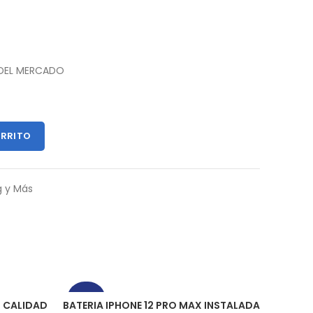
 DEL MERCADO
ARRITO
g y Más
-33%
-11%
I CALIDAD
BATERIA IPHONE 12 PRO MAX INSTALADA
BAT