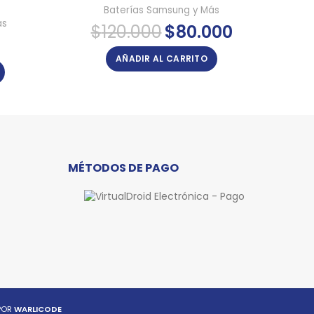
Baterías Samsung y Más
ás
El
El
$
120.000
$
80.000
precio
precio
original
actual
AÑADIR AL CARRITO
era:
es:
$120.000.
$80.000.
MÉTODOS DE PAGO
POR
WARLICODE