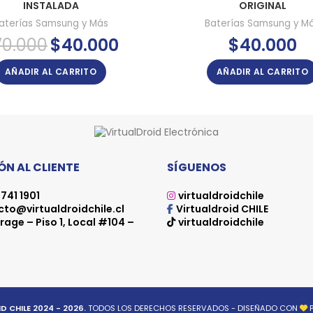
INSTALADA
ORIGINAL
aterías Samsung y Más
Baterías Samsung y M
El
El
70.000
$
40.000
$
40.000
precio
precio
original
actual
AÑADIR AL CARRITO
AÑADIR AL CARRITO
era:
es:
$70.000.
$40.000.
N AL CLIENTE
SÍGUENOS
741 1901
virtualdroidchile
to@virtualdroidchile.cl
Virtualdroid CHILE
rage – Piso 1, Local #104 –
virtualdroidchile
D CHILE 2024 - 2026.
TODOS LOS DERECHOS RESERVADOS - DISEÑADO CON