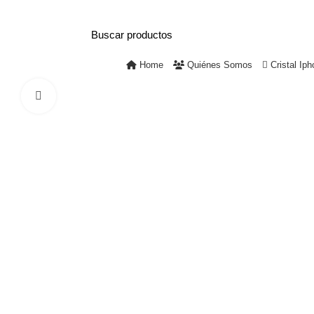
+56 9 3741 1901
Mall Mirage – Piso 1, Local #104 – Tem
Home
Quiénes Somos
Cristal Iph
Click to enlarge