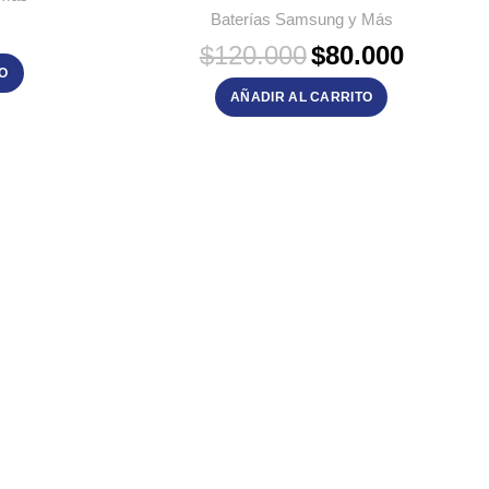
Baterías Samsung y Más
El
El
$
120.000
$
80.000
precio
precio
TO
original
actual
AÑADIR AL CARRITO
era:
es:
$120.000.
$80.000.