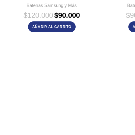
Baterías Samsung y Más
Bat
El
El
$
120.000
$
90.000
$
9
precio
precio
original
actual
AÑADIR AL CARRITO
A
era:
es:
$120.000.
$90.000.