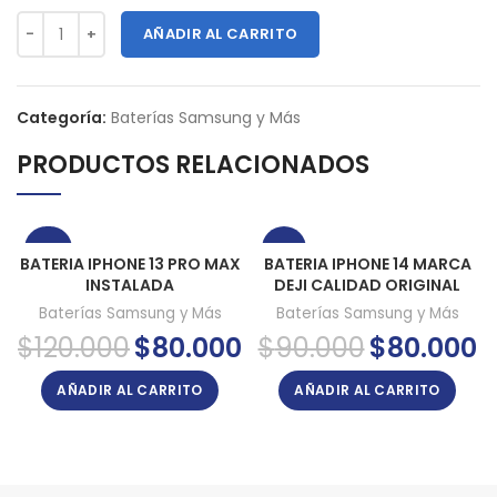
AÑADIR AL CARRITO
Categoría:
Baterías Samsung y Más
PRODUCTOS RELACIONADOS
-33%
-11%
BATERIA IPHONE 13 PRO MAX
BATERIA IPHONE 14 MARCA
INSTALADA
DEJI CALIDAD ORIGINAL
Baterías Samsung y Más
Baterías Samsung y Más
El
El
El
El
$
120.000
$
80.000
$
90.000
$
80.000
precio
precio
precio
pr
original
actual
original
ac
AÑADIR AL CARRITO
AÑADIR AL CARRITO
era:
es:
era:
es:
$120.000.
$80.000.
$90.000.
$8