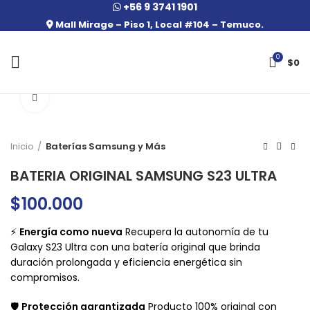
+56 9 3741 1901
Mall Mirage – Piso 1, Local #104 – Temuco.
0
$
0
Click to enlarge
Inicio
Baterías Samsung y Más
BATERIA ORIGINAL SAMSUNG S23 ULTRA
$
100.000
⚡
Energía como nueva
Recupera la autonomía de tu
Galaxy S23 Ultra con una batería original que brinda
duración prolongada y eficiencia energética sin
compromisos.
🛡️
Protección garantizada
Producto 100% original con