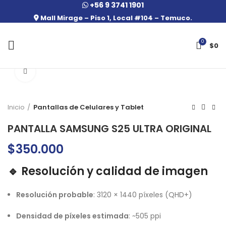
+56 9 3741 1901
Mall Mirage – Piso 1, Local #104 – Temuco.
0
$
0
Click to enlarge
Inicio
Pantallas de Celulares y Tablet
PANTALLA SAMSUNG S25 ULTRA ORIGINAL
$
350.000
🔹 Resolución y calidad de imagen
Resolución probable
: 3120 × 1440 píxeles (QHD+)
Densidad de píxeles estimada
: ~505 ppi