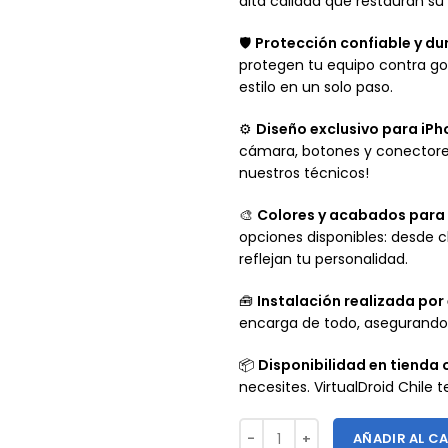
alta calidad que restauran su
🛡️
Protección confiable y d
protegen tu equipo contra gol
estilo en un solo paso.
⚙️
Diseño exclusivo para iPh
cámara, botones y conectores
nuestros técnicos!
🎨
Colores y acabados para 
opciones disponibles: desde
reflejan tu personalidad.
🧰
Instalación realizada por
encarga de todo, asegurando 
📦
Disponibilidad en tienda
necesites. VirtualDroid Chile 
AÑADIR AL C