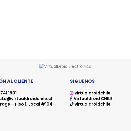
N AL CLIENTE
SÍGUENOS
741 1901
virtualdroidchile
to@virtualdroidchile.cl
Virtualdroid CHILE
rage – Piso 1, Local #104 –
virtualdroidchile