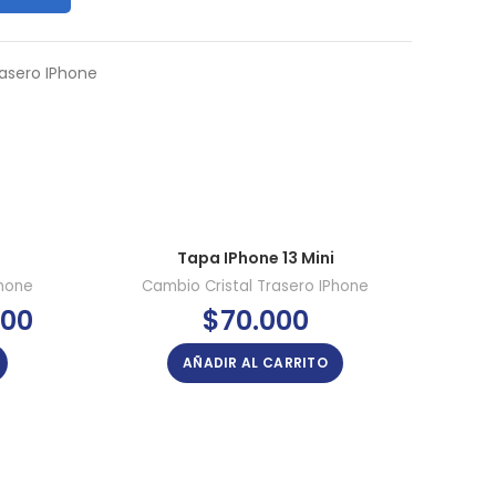
rasero IPhone
-20%
Tapa IPhone 13 Mini
Phone
Cambio Cristal Trasero IPhone
Ca
El
000
$
70.000
$
precio
actual
AÑADIR AL CARRITO
es:
$80.000.