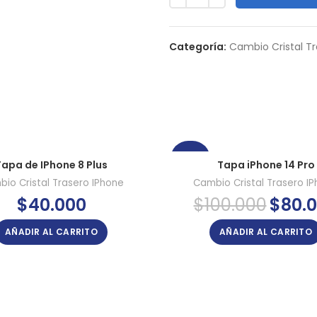
Categoría:
Cambio Cristal T
-20%
Tapa de IPhone 8 Plus
Tapa iPhone 14 Pro
io Cristal Trasero IPhone
Cambio Cristal Trasero I
El
$
40.000
$
100.000
$
80.
precio
original
AÑADIR AL CARRITO
AÑADIR AL CARRITO
era:
$100.000.