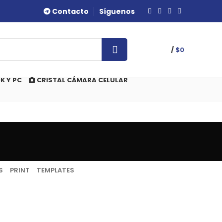
Contacto
Síguenos
/
$
0
K Y PC
CRISTAL CÁMARA CELULAR
S
PRINT
TEMPLATES