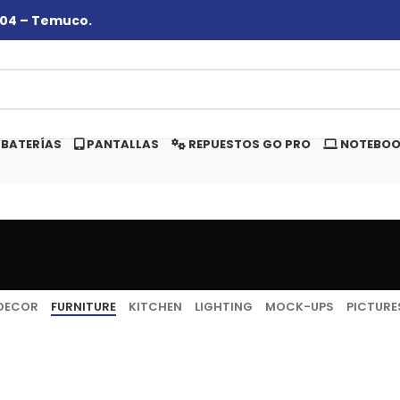
#104 – Temuco.
BATERÍAS
PANTALLAS
REPUESTOS GO PRO
NOTEBOO
DECOR
FURNITURE
KITCHEN
LIGHTING
MOCK-UPS
PICTURE