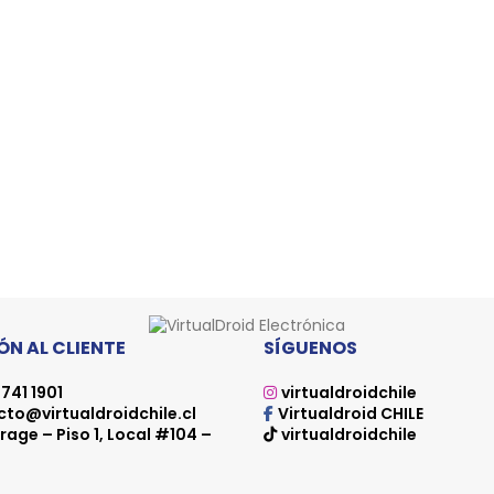
N AL CLIENTE
SÍGUENOS
741 1901
virtualdroidchile
to@virtualdroidchile.cl
Virtualdroid CHILE
rage – Piso 1, Local #104 –
virtualdroidchile