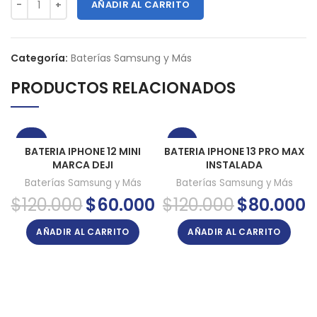
AÑADIR AL CARRITO
Categoría:
Baterías Samsung y Más
PRODUCTOS RELACIONADOS
-50%
-33%
BATERIA IPHONE 12 MINI
BATERIA IPHONE 13 PRO MAX
MARCA DEJI
INSTALADA
Baterías Samsung y Más
Baterías Samsung y Más
El
El
El
El
$
120.000
$
60.000
$
120.000
$
80.000
precio
precio
precio
pr
original
actual
original
ac
AÑADIR AL CARRITO
AÑADIR AL CARRITO
era:
es:
era:
es
$120.000.
$60.000.
$120.000.
$8