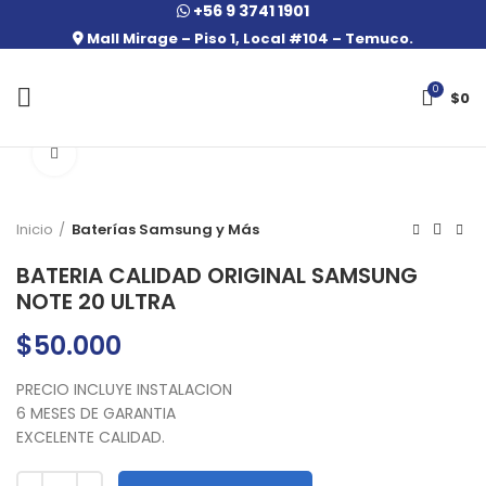
+56 9 3741 1901
Mall Mirage – Piso 1, Local #104 – Temuco.
0
$
0
Click to enlarge
Inicio
Baterías Samsung y Más
BATERIA CALIDAD ORIGINAL SAMSUNG
NOTE 20 ULTRA
$
50.000
PRECIO INCLUYE INSTALACION
6 MESES DE GARANTIA
EXCELENTE CALIDAD.