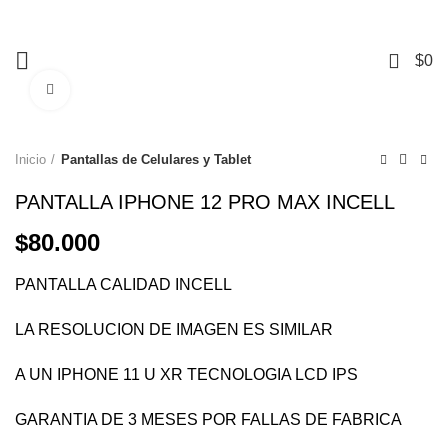
+56 9 3741 1901
Mall Mirage – Piso 1, Local #104 – Temuco.
0
$
0
Click to enlarge
Inicio
Pantallas de Celulares y Tablet
PANTALLA IPHONE 12 PRO MAX INCELL
$
80.000
PANTALLA CALIDAD INCELL
LA RESOLUCION DE IMAGEN ES SIMILAR
A UN IPHONE 11 U XR TECNOLOGIA LCD IPS
GARANTIA DE 3 MESES POR FALLAS DE FABRICA