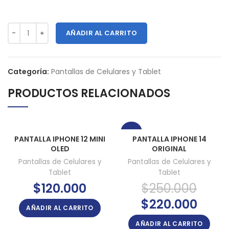
AÑADIR AL CARRITO
Categoría:
Pantallas de Celulares y Tablet
PRODUCTOS RELACIONADOS
-12%
PANTALLA IPHONE 12 MINI
PANTALLA IPHONE 14
OLED
ORIGINAL
Pantallas de Celulares y
Pantallas de Celulares y
Tablet
Tablet
$
120.000
$
250.000
El
El
$
220.000
AÑADIR AL CARRITO
precio
precio
original
actual
AÑADIR AL CARRITO
era:
es: