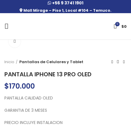
+56 9 3741 1901
Mall Mirage – Piso 1, Local #104 – Temuco.
0
$
0
Click to enlarge
Inicio
Pantallas de Celulares y Tablet
PANTALLA IPHONE 13 PRO OLED
$
170.000
PANTALLA CALIDAD OLED
GARANTIA DE 3 MESES
PRECIO INCLUYE INSTALACION