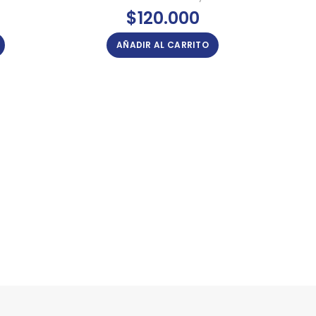
$
120.000
AÑADIR AL CARRITO
PA
Pa